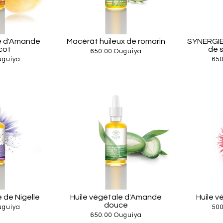
le d'Amande
Macérât huileux de romarin
SYNERGIE
cot
de 
650.00 Ouguiya
uguiya
650
 de Nigelle
Huile végétale d'Amande
Huile v
douce
uguiya
500
650.00 Ouguiya