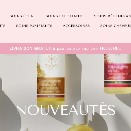
SOINS ÉCLAT
SOINS EXFOLIANTS
SOINS RÈGÈNÈRA
NTS
SOINS PURIFIANTS
ACCESSOIRES
SOINS CHEVEU
LIVRAISON GRATUITE
pour toute commande > 1400.00 MRU
NOUVEAUTÉS