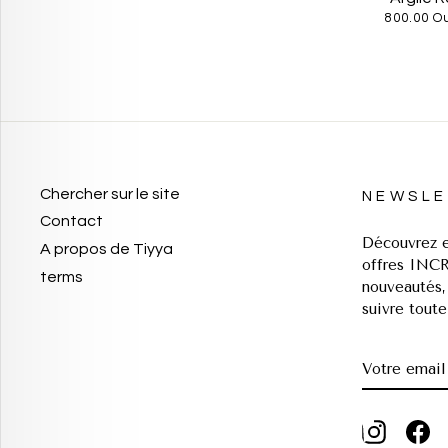
800.00 O
Chercher sur le site
NEWSLE
Contact
Découvrez e
A propos de Tiyya
offres INC
terms
nouveautés,
suivre toute
VOTRE
EMAIL
INSTA
F