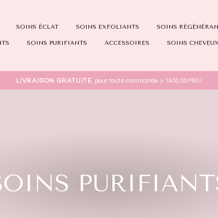
SOINS ÉCLAT
SOINS EXFOLIANTS
SOINS RÈGÈNÈRA
NTS
SOINS PURIFIANTS
ACCESSOIRES
SOINS CHEVEU
LIVRAISON GRATUITE
pour toute commande > 1400.00 MRU
SOINS PURIFIANT