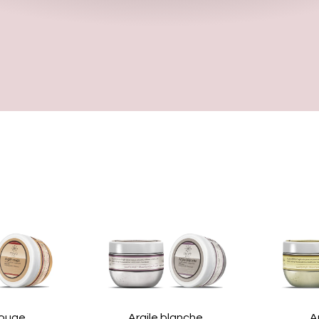
Rouge
Argile blanche
A