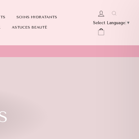
Recherch
SE CONNECTER
NTS
SOINS HYDRATANTS
Select Language
▼
X
ASTUCES BEAUTÉ
PANIER
S